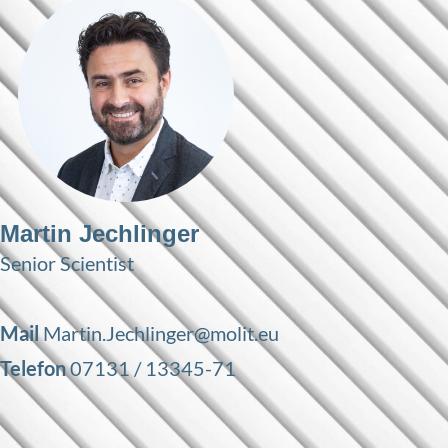
Martin Jechlinger
Senior Scientist
Mail
Martin.Jechlinger@molit.eu
Telefon
07131 / 13345-71