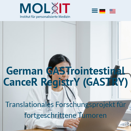
German GASTrointestinal
CanceR RegistrY (GASTRY)
Translationales Forschungsprojekt für
fortgeschrittene Tumoren