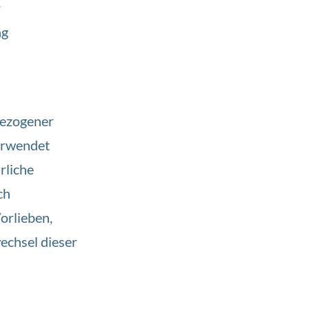
r
ng
bezogener
erwendet
rliche
ch
orlieben,
echsel dieser