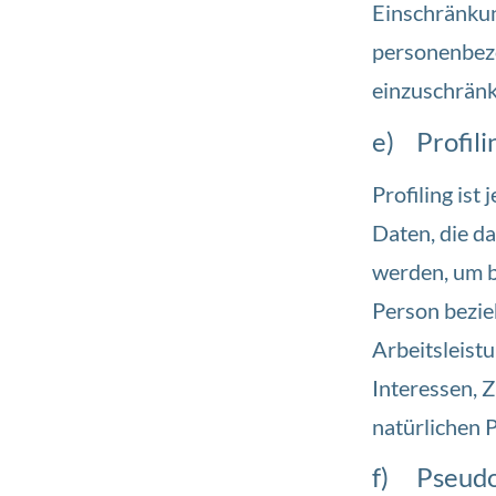
Einschränkun
personenbezo
einzuschränk
e) Profili
Profiling is
Daten, die d
werden, um b
Person bezie
Arbeitsleistu
Interessen, Z
natürlichen 
f) Pseudo