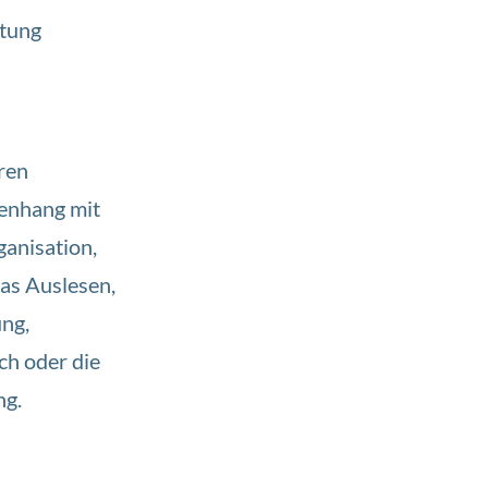
itung
hren
enhang mit
anisation,
as Auslesen,
ng,
ch oder die
ng.